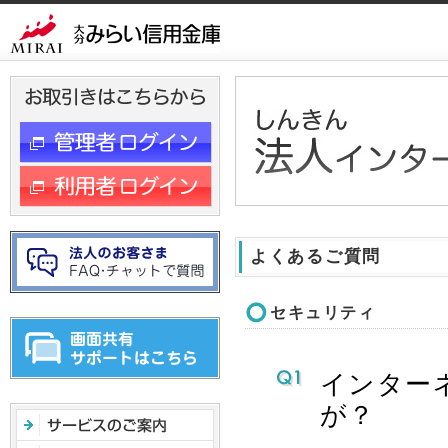
ヘ
ッ
ダ
メ
ニ
ュ
ー
へ
ジ
ャ
ン
よくあるご質問
プ
セキュリティ
インター
が？