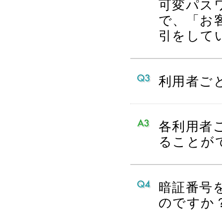
可変パス
で、「お
引をして
利用者ご
各利用者
ることが
暗証番号
のですか