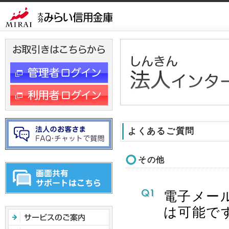
ヘ
ッ
ダ
メ
ニ
ュ
ー
へ
ジ
ャ
ン
よくあるご質問
プ
その他
電子メー
は可能で