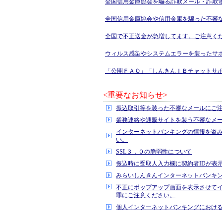
全国信用金庫協会を騙る詐欺メール・詐欺
全国信用金庫協会や信用金庫を騙った不審
全国で不正送金が急増してます。ご注意く
ウィルス感染やシステムエラーを装ったサ
「公開ＦＡＱ」「しんきんＩＢチャットサ
<重要なお知らせ>
振込取引等を装った不審なメールにご
業務連絡や通販サイトを装う不審なメ
インターネットバンキングの情報を盗
い。
SSL３．０の脆弱性について
振込時に受取人入力欄に契約者IDが表
みらいしんきんインターネットバンキ
不正にポップアップ画面を表示させて
罪にご注意ください。
個人インターネットバンキングにおけるE