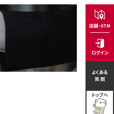
店舗･ATM
ログイン
よくある
質 問
トップへ