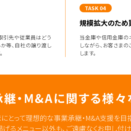
TASK 04
規模拡大のため
取引先や従業員はどう
当金庫や信用金庫の
るか等、自社の譲り渡し
しながら、お客さまの
。
します。
継・M&Aに関する
様々
まにとって理想的な事業承継・M&A支援を目指
掲げるメニュー以外も、ご遠慮なくお申し付け