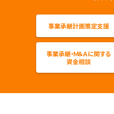
事業承継計画策定支援
事業承継・Ｍ＆Ａに関する
資金相談