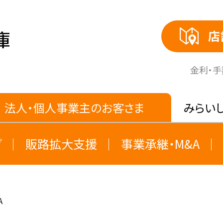
店
⾦利・
法人・個人事業主のお客さま
みらい
グ
販路拡大支援
事業承継・M&A
A