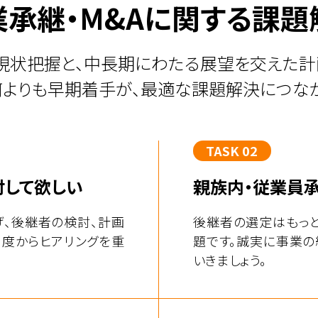
業承継・M&Aに
関する課題
現状把握と、中長期にわたる展望を交えた計
何よりも早期着手が、最適な課題解決につなが
TASK 02
討して欲しい
親族内・従業員
げ、後継者の検討、計画
後継者の選定はもっと
角度からヒアリングを重
題です。誠実に事業の
いきましょう。