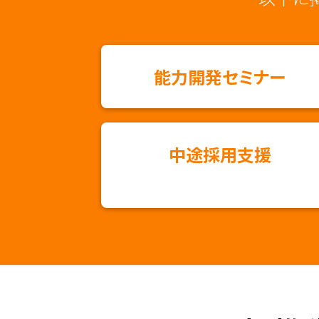
能⼒開発セミナー
中途採⽤⽀援