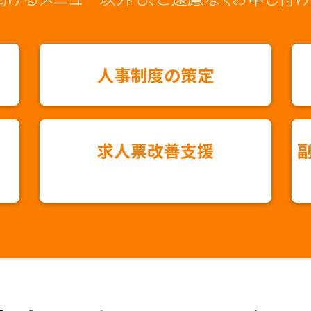
⼈事制度の策定
求⼈票改善⽀援