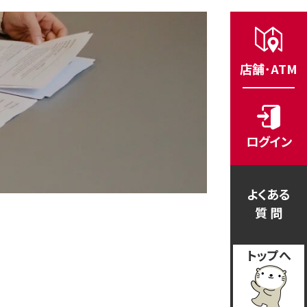
店舗･ATM
ログイン
よくある
質 問
トップへ