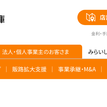
店
⾦利・
法人・個人事業主のお客さま
みらい
グ
販路拡大支援
事業承継・M&A