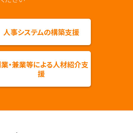
⼈事システムの構築⽀援
副業・兼業等による⼈材紹介⽀
援