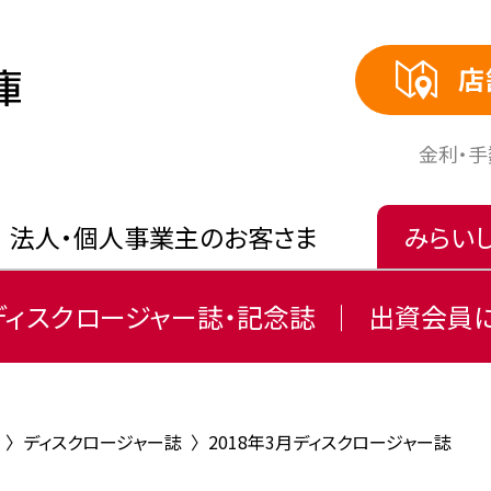
店
⾦利・
法人・個人事業主のお客さま
みらい
ディスクロージャー誌・記念誌
出資会員
〉
ディスクロージャー誌
〉
2018年3月ディスクロージャー誌