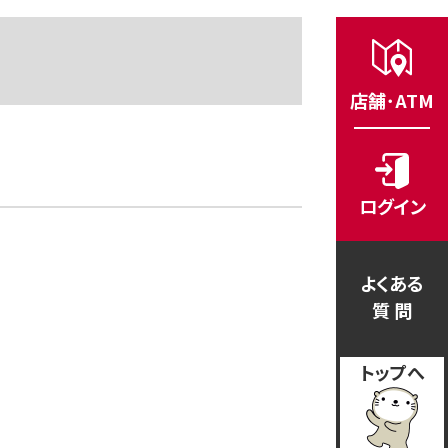
店舗･ATM
ログイン
よくある
質 問
トップへ