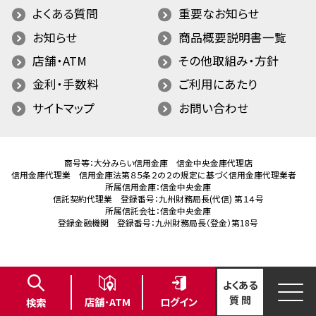
よくある質問
重要なお知らせ
お知らせ
商品概要説明書一覧
店舗・ATM
その他取組み・方針
金利・手数料
ご利用にあたり
サイトマップ
お問い合わせ
商号等：大分みらい信用金庫 信金中央金庫代理店
信用金庫代理業 信用金庫法第８５条２の２の規定に基づく信用金庫代理業者
所属信用金庫：信金中央金庫
信託契約代理業 登録番号：九州財務局長(代信) 第１４号
所属信託会社：信金中央金庫
登録金融機関 登録番号：九州財務局長（登金）第18号
よくある
質 問
ログイン
店舗･ATM
検索