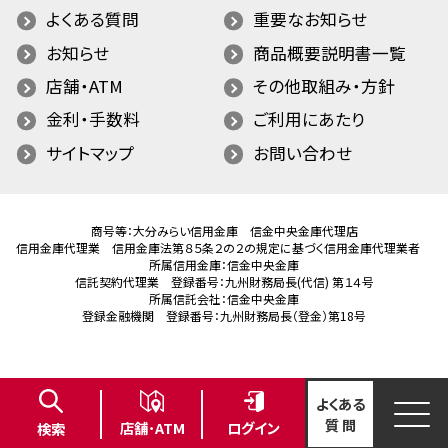
よくある質問
重要なお知らせ
お知らせ
商品概要説明書一覧
店舗・ATM
その他取組み・方針
金利・手数料
ご利用にあたり
サイトマップ
お問い合わせ
商号等：大分みらい信用金庫 信金中央金庫代理店
信用金庫代理業 信用金庫法第８５条２の２の規定に基づく信用金庫代理業者
所属信用金庫：信金中央金庫
信託契約代理業 登録番号：九州財務局長(代信) 第１４号
所属信託会社：信金中央金庫
登録金融機関 登録番号：九州財務局長（登金）第18号
よくある
質 問
ログイン
店舗･ATM
検索