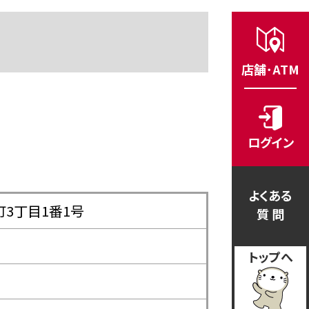
店舗･ATM
ログイン
よくある
町3丁目1番1号
質 問
トップへ