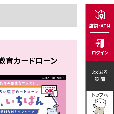
店舗･ATM
ログイン
教育カードローン
よくある
質 問
トップへ