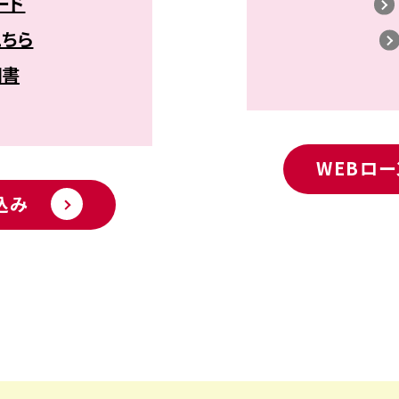
ード
ちら
明書
WEBロ
込み