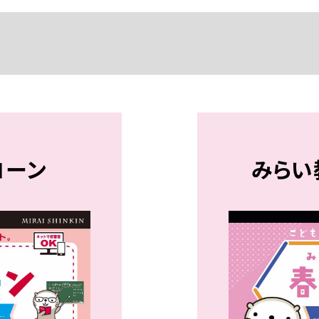
ローン
みらい