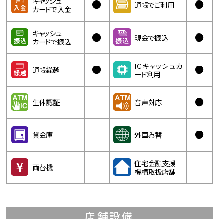
キャッシュ
●
●
通帳でご利用
カードで入金
キャッシュ
●
●
現金で振込
カードで振込
ICキャッシュカ
●
●
通帳繰越
ード利用
●
生体認証
音声対応
●
貸金庫
外国為替
住宅金融支援
両替機
機構取扱店舗
店舗設備