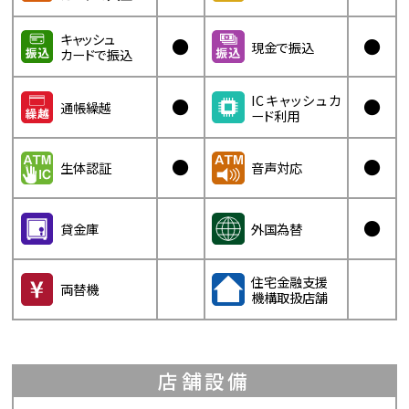
キャッシュ
●
●
現金で振込
カードで振込
ICキャッシュカ
●
●
通帳繰越
ード利用
●
●
生体認証
音声対応
●
貸金庫
外国為替
住宅金融支援
両替機
機構取扱店舗
店舗設備