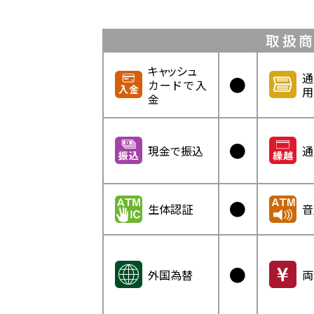
取扱商
キャッシュ
通
●
カードで入
用
金
●
現金で振込
通
●
生体認証
音
●
外国為替
両