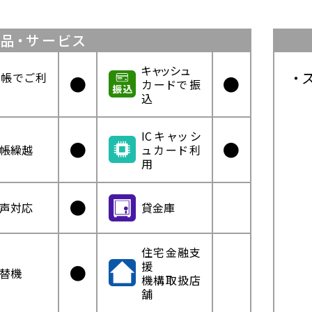
品・サービス
キャッシュ
帳でご利
●
●
カードで振
込
ICキャッシ
●
●
帳繰越
ュカード利
用
●
声対応
貸金庫
住宅金融支
援
●
替機
機構取扱店
舗