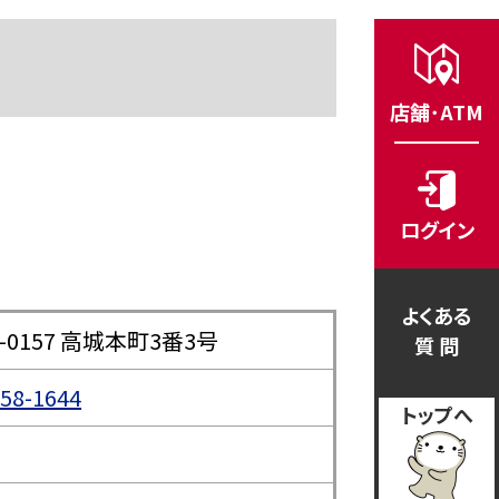
店舗･ATM
ログイン
よくある
0-0157 高城本町3番3号
質 問
558-1644
トップへ