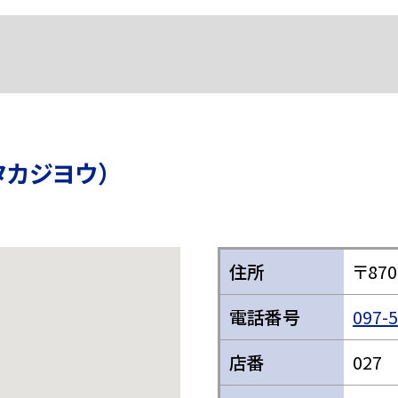
タカジヨウ）
住所
〒87
電話番号
097-
店番
027