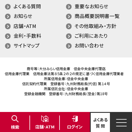
よくある質問
重要なお知らせ
お知らせ
商品概要説明書一覧
店舗・ATM
その他取組み・方針
金利・手数料
ご利用にあたり
サイトマップ
お問い合わせ
商号等：大分みらい信用金庫 信金中央金庫代理店
信用金庫代理業 信用金庫法第８５条２の２の規定に基づく信用金庫代理業者
所属信用金庫：信金中央金庫
信託契約代理業 登録番号：九州財務局長(代信) 第１４号
所属信託会社：信金中央金庫
登録金融機関 登録番号：九州財務局長（登金）第18号
よくある
質 問
ログイン
店舗･ATM
検索