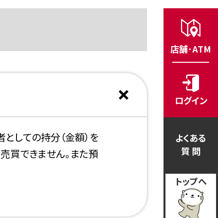
店舗･ATM
ログイン
者としての持分（金額）を
よくある
質 問
売買できません。また預
トップへ