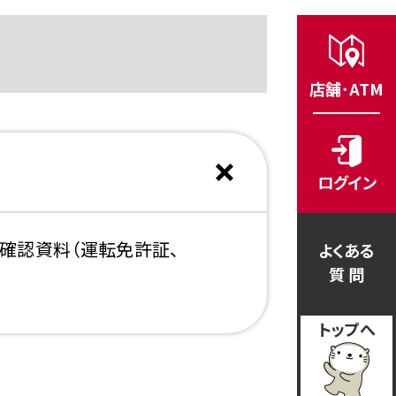
店舗･ATM
ログイン
確認資料（運転免許証、
よくある
質 問
トップへ