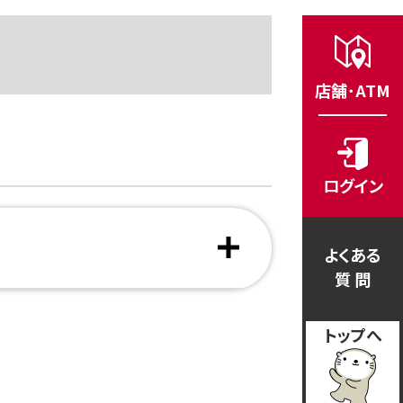
店舗･ATM
ログイン
よくある
質 問
トップへ