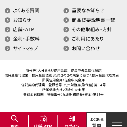
よくある質問
重要なお知らせ
お知らせ
商品概要説明書一覧
店舗・ATM
その他取組み・方針
金利・手数料
ご利用にあたり
サイトマップ
お問い合わせ
商号等：大分みらい信用金庫 信金中央金庫代理店
信用金庫代理業 信用金庫法第８５条２の２の規定に基づく信用金庫代理業者
所属信用金庫：信金中央金庫
信託契約代理業 登録番号：九州財務局長(代信) 第１４号
所属信託会社：信金中央金庫
登録金融機関 登録番号：九州財務局長（登金）第18号
よくある
質 問
ログイン
店舗･ATM
検索