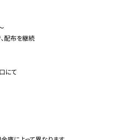
～
、配布を継続
口にて
庫によって異なります。