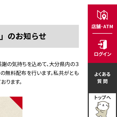
店舗･ATM
」のお知らせ
ログイン
感謝の気持ちを込めて、大分県内の３
種の無料配布を行います。私共がとも
よくある
質 問
おります。
トップへ