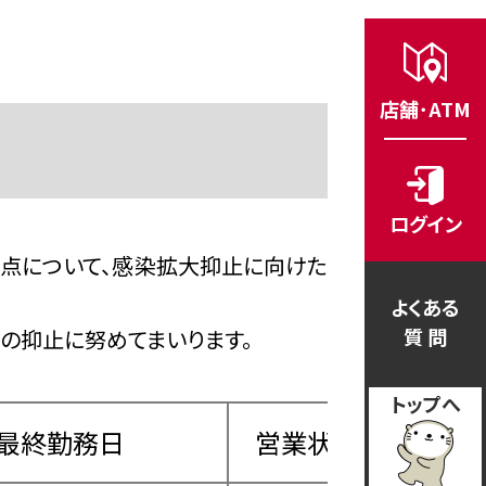
店舗･ATM
ログイン
点について、感染拡大抑止に向けた
よくある
質 問
の抑止に努めてまいります。
トップへ
最終勤務日
営業状況