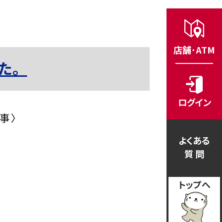
店舗･ATM
た。
ログイン
事 〉
よくある
質 問
トップへ