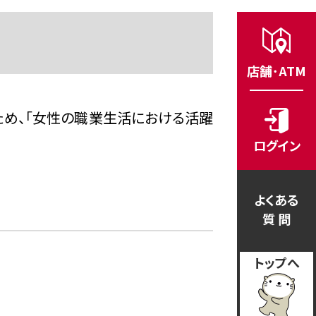
店舗･ATM
ため、「女性の職業生活における活躍
ログイン
よくある
質 問
トップへ