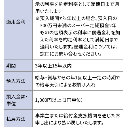
示の利率を約定利率として満期日まで適
用いたします。
預入期間が2年以上の場合、預入日の
適用金利
300万円未満のスーパー定期預金2年
ものの店頭表示の利率に優遇金利を加
えた利率を約定利率として満期日まで
適用いたします。優遇金利については、
窓口にお問い合わせください。
期間
3年以上15年以内
給与・賞与からの年1回以上一定の時期で
預入方法
の給与天引によるお預け入れ
預入金額・
1,000円以上（1円単位）
単位
事業主または給付金支払機関を通じたお
払戻方法
申し出により払い戻しいたします。