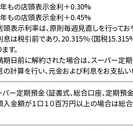
3年もの店頭表示金利＋0.30%
5年もの店頭表示金利＋0.45%
店頭表示利率は、原則毎週見直しを行っており
利息は税引前であり、20.315％（国税15.31
ります。
満期日前に解約された場合は、スーパー定
恩の計算を行い、元金および利息をお支払い
ーパー定期預金（証書式、総合口座、定期預金
預入金額が１口１０百万円以上の場合は総