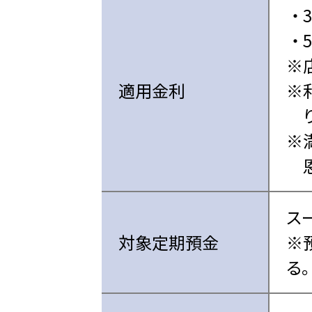
適用金利
ス
対象定期預金
※
る。