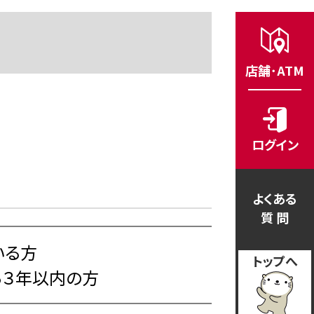
店舗･ATM
ログイン
よくある
質 問
いる方
トップへ
ら３年以内の方