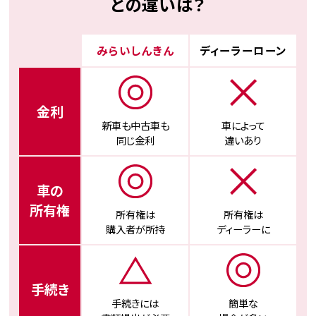
との違いは？
みらいしんきん
ディーラーローン
⾦利
新⾞も中古⾞も
⾞によって
同じ⾦利
違いあり
⾞の
所有権
所有権は
所有権は
購⼊者が所持
ディーラーに
⼿続き
⼿続きには
簡単な