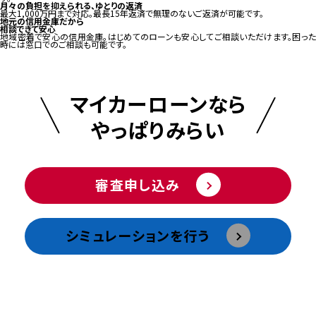
月々の負担を抑えられる、ゆとりの返済
最大1,000万円まで対応。最長15年返済で無理のないご返済が可能です。
地元の信用金庫だから
相談できて安心
地域密着で安心の信用金庫。はじめてのローンも安心してご相談いただけます。困った
時には窓口でのご相談も可能です。
マイカーローンなら
やっぱりみらい
審査申し込み
シミュレーションを⾏う