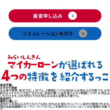
審査申し込み
シミュレーションを⾏う
来店不要、
スマホで完結
お仕事や家事、育児で忙しい方でも、24時間いつでもWEBからお申込みが可能です。お手
続きはスマホだけで完了するため、来店不要！ご自宅等でスキマ時間にラクにお申込み
いただけます。100万円以下のお申込みは収入証明も不要です。
低金利で
家計に優しい
WEBからお申込みの方どなたでも年1.90%のお得なキャンペーン金利が適用されます。
現在他金融機関やカーディーラーですでにご利用中のマイカーローンのお借換も可能で
す。