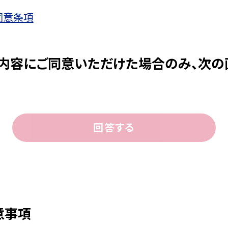
とができる業務およびこれらに付随する業務（今後取
同意条項
庫の関連会社や提携会社の金融商品やサービスに関
内容にご同意いただけた場合のみ、次の
設等、金融商品やサービスの申込みの受付のため
の確認等や、金融商品やサービスをご利用いただく資
における期日管理等、継続的なお取引における管理の
的なご利用等に際しての判断のため
回答する
した判断等、金融商品やサービスの提供にかかる妥当
情報を加盟する個人信用情報機関に提供する場合等、
情報の処理の全部または一部について委託された場合
意事項
等に基づく権利の行使や義務の履行のため