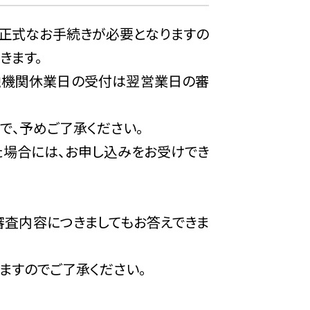
スの研究や開発のため
途正式なお手続きが必要となりますの
きます。
び金融機関休業日の受付は翌営業日の審
で、予めご了承ください。
の管理等、適切な業務の遂行を実
た場合には、お申し込みをお受けでき
報を債権譲渡先に提供するため
合には、当該利用目的以外で利
審査内容につきましてもお答えできま
者（資金需要者）の借入金返済
ますのでご了承ください。
しません。
たは犯罪経歴についての情報等の