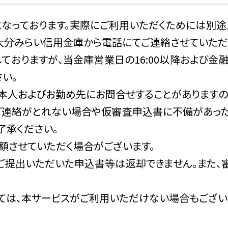
タ分析やアンケートの実施等による金融商品やサービ
｣となっております。実際にご利用いただくためには別
送等、金融商品やサービスに関する各種ご提案のため
大分みらい信用金庫から電話にてご連絡させていただ
ービスに関する各種ご提案のため
付しておりますが、当金庫営業日の16:00以降およ
取引解約後の事後管理のため
い。
入業務等を円滑に遂行するため
ご本人およびお勤め先にお問合せすることがありますの
イナンス（以下「保証会社」という）が与信判断、与信後
を保証会社に提供するため
ご連絡がとれない場合や仮審査申込書に不備があっ
等、適切な業務の遂行を実施するにあたり、必要な情
了承ください。
取引を適切かつ円滑に履行するため
減額させていただく場合がございます。
情報の利用目的が、法令等に基づき限定されている場
、ご提出いただいた申込書等は返却できません。また、
0条等により、個人信用情報機関から提供を受けた申込
っては、本サービスがご利用いただけない場合もござい
の返済能力の調査以外の目的に利用・第三者提供いた
条等により、人種、信条、門地、本籍地、保健医療ま