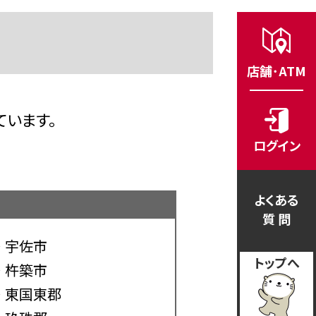
店舗･ATM
います。
ログイン
よくある
質 問
宇佐市
トップへ
杵築市
東国東郡