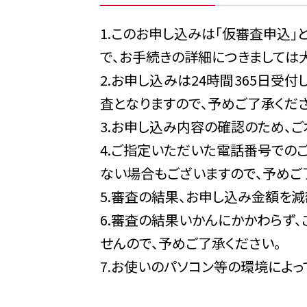
（９）市場調査ならびにデー
1.このお申し込みは｢仮審査申込
（10）ダイレクトメールの発
で、お手続きの詳細につきましては
（11）提携会社等の商品やサ
2.お申し込みは24時間365日受
（12）各種お取引の解約やお
査となりますので、予めご了承くださ
（13）団体信用生命保険の加
3.お申し込み内容の確認のため、
（14）株式会社ドコモ・ファ
施するにあたり、必要な情報
4.ご指定いただいた電話番号での
（15）債権譲渡先が債権管理
ない場合もございますので、予めご
（16）その他、申込者とのお
5.審査の結果、お申し込み金額を
なお、当金庫は、特定の個人
6.審査の結果いかんにかかわらず
用いたしません。
せんので、予めご了承ください。
〇信用金庫法施行規則第11
7.お使いのパソコン等の環境によ
能力に関する情報は、申込者
〇信用金庫法施行規則第111