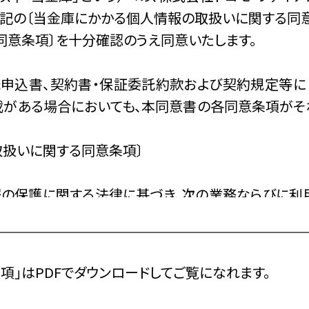
下記の〔当金庫にかかる個人情報の取扱いに関する同意
意条項〕を十分確認のうえ同意いたします。
託申込書、契約書・保証委託約款および契約規定等に〔
載がある場合においても、本同意書の各同意条項がそ
取扱いに関する同意条項〕
報の保護に関する法律に基づき、次の業務ならびに利
ることに同意いたします。
替業務、融資業務、外国為替業務およびこれらに付随す
項」はPDFでダウンロードしてご覧になれます。
売業務、金融商品仲介業務、信託業務、社債業務等、法
随する業務