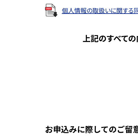
（３）その他信用金庫が営むこ
個人情報の取扱いに関する
２. 利用目的
当金庫は、当金庫および当金
上記のすべての
ます。
（１）各種金融商品の口座開
（２）法令等に基づくご本人様
（３）預金取引や融資取引等
（４）融資のお申込みや継続
（５）適合性の原則等に照ら
（６）与信事業に際して個人
で第三者に提供するため
（７）他の事業者等から個人
務を適切に遂行するため
お申込みに際してのご留
（８）申込者との契約や法律