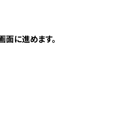
扱いが認められる業務を含む）
し、下記利用目的で利用いたし
画面に進めます。
格等の確認のため
ため
性の判断のため
適切な業務の遂行に必要な範囲
等において、委託された当該業