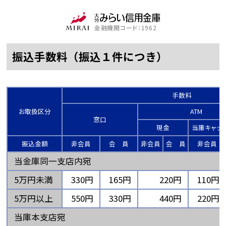
金融機関コード：1962
振込手数料（振込１件につき）
手数料
お取扱区分
ATM
窓口
現金
当庫キャッ
振込金額
非会員
会 員
非会員
会 員
非会員
当金庫同一支店内宛
5万円未満
330円
165円
220円
110円
5万円以上
550円
330円
440円
220円
当庫本支店宛