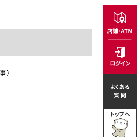
店舗･ATM
ログイン
事 〉
よくある
質 問
トップへ