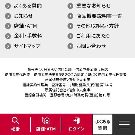
よくある質問
重要なお知らせ
お知らせ
商品概要説明書一覧
店舗・ATM
その他取組み・方針
金利・手数料
ご利用にあたり
サイトマップ
お問い合わせ
商号等：大分みらい信用金庫 信金中央金庫代理店
信用金庫代理業 信用金庫法第８５条２の２の規定に基づく信用金庫代理業者
所属信用金庫：信金中央金庫
信託契約代理業 登録番号：九州財務局長(代信) 第１４号
所属信託会社：信金中央金庫
登録金融機関 登録番号：九州財務局長（登金）第18号
よくある
質 問
ログイン
店舗･ATM
検索