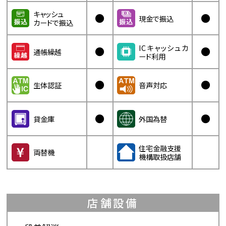
キャッシュ
●
●
現金で振込
カードで振込
ICキャッシュカ
●
●
通帳繰越
ード利用
●
●
生体認証
音声対応
●
●
貸金庫
外国為替
住宅金融支援
両替機
機構取扱店舗
店舗設備