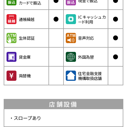
●
●
現金で振込
カードで振込
ICキャッシュカ
●
●
通帳繰越
ード利用
●
生体認証
音声対応
●
貸金庫
外国為替
住宅金融支援
両替機
機構取扱店舗
店舗設備
スロープあり