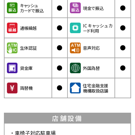
キャッシュ
●
●
現金で振込
カードで振込
ICキャッシュカ
●
●
通帳繰越
ード利用
●
●
生体認証
音声対応
●
●
貸金庫
外国為替
住宅金融支援
●
両替機
機構取扱店舗
店舗設備
車椅子対応駐車場