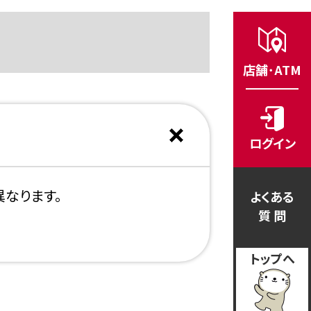
店舗･ATM
ログイン
異なります。
よくある
質 問
トップへ