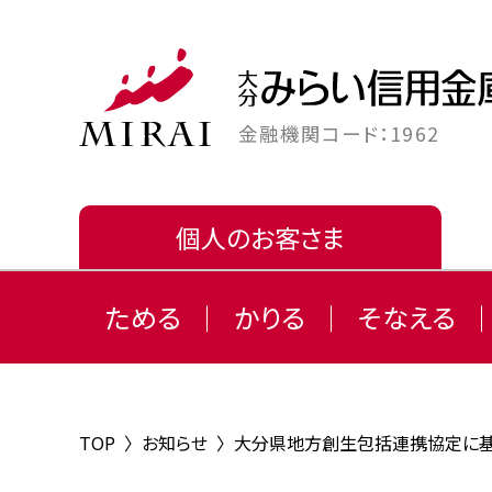
金融機関コード：1962
個人のお客さま
ためる
かりる
そなえる
TOP
〉
お知らせ
〉
大分県地方創生包括連携協定に基づ