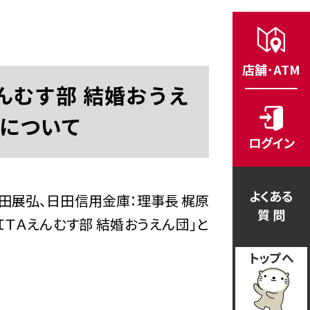
店舗･ATM
んむす部 結婚おうえ
について
ログイン
よくある
田展弘、日田信用金庫：理事長 梶原
質 問
ＴＡえんむす部 結婚おうえん団」と
トップへ