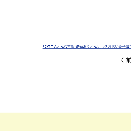
「ＯＩＴＡえんむす部 結婚おうえん団」と「おおいた子
〈 