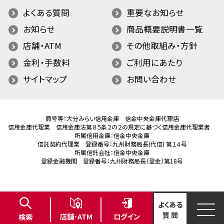
よくある質問
重要なお知らせ
お知らせ
商品概要説明書一覧
店舗・ATM
その他取組み・方針
金利・手数料
ご利用にあたり
サイトマップ
お問い合わせ
商号等：大分みらい信用金庫 信金中央金庫代理店
信用金庫代理業 信用金庫法第８５条２の２の規定に基づく信用金庫代理業者
所属信用金庫：信金中央金庫
信託契約代理業 登録番号：九州財務局長(代信) 第１４号
所属信託会社：信金中央金庫
登録金融機関 登録番号：九州財務局長（登金）第18号
よくある
質 問
ログイン
店舗･ATM
検索