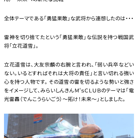
全体テーマである「勇猛果敢」な武将から連想したのは・・・
雷神を切り捨てたという「勇猛果敢」な伝説を持つ戦国武
将「立花道雪」。
立花道雪は、大友宗麟の右腕と言われ、「弱い兵卒などい
ない。いるとすればそれは大将の責任」と言い切れる強い
心を持つ人物です。 その道雪の雷を切るような勢いと強さ
をイメージして、みらいしんきんＭ‘ｓＣＬＵＢのテーマは「電
光雷轟（でんこうらいごう）～拓け！未来～」としました。